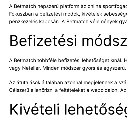
A Betmatch népszerű platform az online sportfogad
Fókuszban a befizetési módok, kivételek sebessége,
pénzkezelés kapcsán. A Betmatch vélemények gyakr
Befizetési móds
A Betmatch többféle befizetési lehetőséget kínál. 
vagy Neteller. Minden módszer gyors és egyszerű.
Az átutalások általában azonnal megjelennek a szá
Célszerű ellenőrizni a feltételeket a weboldalon. A
Kivételi lehetős