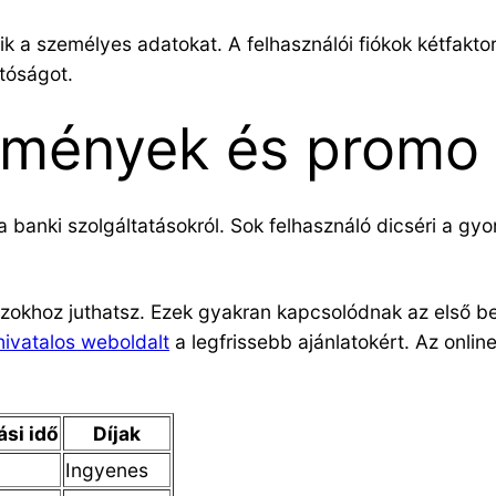
k a személyes adatokat. A felhasználói fiókok kétfaktoro
tóságot.
lemények és promo
nki szolgáltatásokról. Sok felhasználó dicséri a gyors
okhoz juthatsz. Ezek gyakran kapcsolódnak az első be
hivatalos weboldalt
a legfrissebb ajánlatokért. Az onl
ási idő
Díjak
Ingyenes